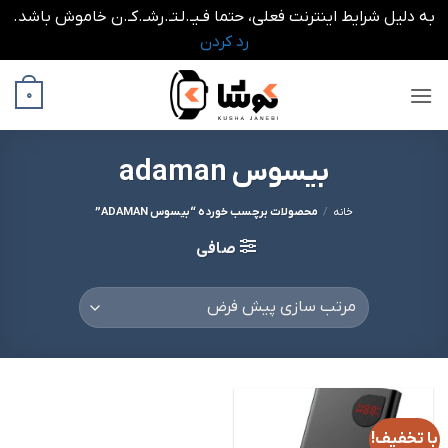
به دلیل شرایط اینترنت فعلی، حتما فـیـ.لـتـ.رشـ.کـ.ن خاموش باشد.
رد کردن
Ski
0
t
conten
بیسوس adaman
خانه
/
محصولات برچسب خورده “بیسوس ADAMAN”
صافی
با تخفیف!