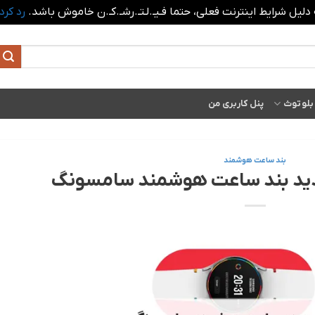
 دلیل شرایط اینترنت فعلی، حتما فـیـ.لـتـ.رشـ.کـ.ن خاموش باشد.
رد کرد
بلوتوث
پنل کاربری من
بند ساعت هوشمند
دید بند ساعت هوشمند سامسونگ