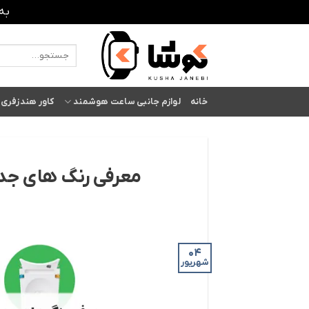
به
Ski
t
جستجو
برای:
conten
خانه
لوازم جانبی ساعت هوشمند
کاور هندزفری 
معرفی رنگ های ج
04
شهریور