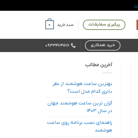
ن
پیگیری سفارشات
0
سبد خرید
خرید همکاری
09334641616
آخرین مطالب
بهترین ساعت هوشمند از نظر
باتری کدام مدل است؟
گران ترین ساعت هوشمند جهان
در سال 1403
راهنمای نصب برنامه روی ساعت
هوشمند