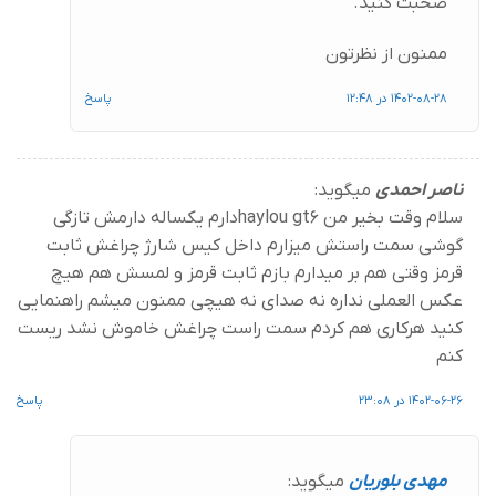
صحبت کنید.
ممنون از نظرتون
1402-08-28 در 12:48
پاسخ
ناصر احمدی
میگوید:
سلام وقت بخیر من haylou gt6دارم یکساله دارمش تازگی
گوشی سمت راستش میزارم داخل کیس شارژ چراغش ثابت
قرمز وقتی هم بر میدارم بازم ثابت قرمز و لمسش هم هیچ
عکس العملی نداره نه صدای نه هیچی ممنون میشم راهنمایی
کنید هرکاری هم کردم سمت راست چراغش خاموش نشد ریست
کنم
1402-06-26 در 23:08
پاسخ
مهدی بلوریان
میگوید: