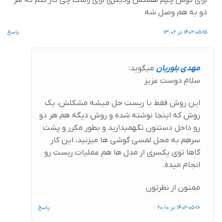
برای گوش چپم هستش ودیگری برای راست چی کار کنم که هر
دو به هم وصل شه
1402-05-15 در 13:02
پاسخ
مهدی بلوریان
میگوید:
سلام دوست عزیز
این روش فقط با ریست حل میشه مشکلش، یک
روش که اینجا نوشته شده و روش دیگه هم هر دو
رو داخل دستتون نگهمیدارید و بطور مکرر و پشت
سرهم به محل لمسی گوشی ها میزنید، این کار
گاها توی یکسری از مدل ها هم عملیات ریست رو
انجام میده.
ممنون از نظرتون
1402-05-16 در 20:10
پاسخ