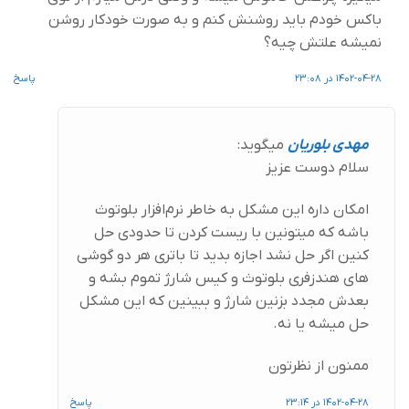
باکس خودم باید روشنش کنم و به صورت خودکار روشن
نمیشه علتش چیه؟
1402-04-28 در 23:08
پاسخ
مهدی بلوریان
میگوید:
سلام دوست عزیز
امکان داره این مشکل به خاطر نرم‌افزار بلوتوث
باشه که میتونین با ریست کردن تا حدودی حل
کنین اگر حل نشد اجازه بدید تا باتری هر دو گوشی
های هندزفری بلوتوث و کیس شارژ تموم بشه و
بعدش مجدد بزنین شارژ و ببینین که این مشکل
حل میشه یا نه.
ممنون از نظرتون
1402-04-28 در 23:14
پاسخ