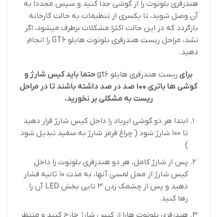
هندزفری بلوتوث را از گوشی جدا کنید و سپس مجددا به
آن وصل شوید، تا یکسری از تنظیمات به حالت کارخانه
بازگردد که در این حالت اکثرا مشکلات برطرف میشود، اگر
نشد، مراحل ریست هندزفری بلوتوث هایلو GT6 را انجام
دهید.
برای
ریست هندزفری هایلو gt6
حتما باید کیس شارژ و
گوشی ها باتری 100 صد در صد داشته باشند تا در مراحل
ریست به مشکلی بر نخورید.
ابتدا هر دو گوشی ایرباد را داخل کیس شارژ قرار دهید
تا 100 شارژ شود ( چراغ قرمز شارژ به سفید تبدیل شود
)
پس از شارژ کامل، هر دو هندزفری بلوتوث را داخل
کیس شارژ از محل لمسی آنها، به مدت 10 ثانیه فشار
دهید و پس از چشمک زدن 3 تایی بخش LED آن را
رها کنید.
هندزفری بلوتوث هارا از کیس شارژ خارج کنید و منتظر