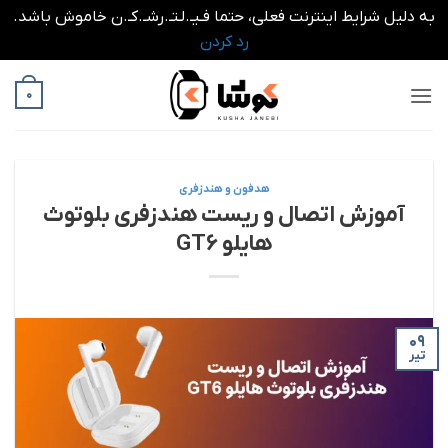
به دلیل شرایط اینترنت فعلی، حتما فـیـ.لـتـ.رشـ.کـ.ن خاموش باشد.
رد کردن
Ski
0
t
conten
هدفون و هندزفری
آموزش اتصال و ریست هندزفری بلوتوث
هایلو GT6
09
تیر