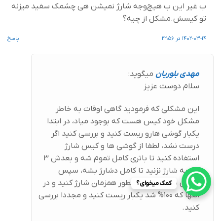
ب غیر این ب هیچ‌وجه شارژ نمیشن هی چشمک سفید میزنه
تو کیسش.مشکل از چیه؟
1402-03-14 در 22:56
پاسخ
مهدی بلوریان
میگوید:
سلام دوست عزیز
این مشکلی که فرمودید گاهی اوقات به خاطر
مشکل خود کیس هست که بوجود میاد، در ابتدا
یکبار گوشی هارو ریست کنید و بررسی کنید اگر
درست نشد، لطفا از گوشی ها و کیس شارژ
استفاده کنید تا باتری کامل تموم شه و بعدش 3
روز به شارژ نزنید تا کامل دشارژ بشه، سپس
گوشی ها و کیس رو بطور همزمان شارژ کنید و در
کمک میخوای؟
انتها که 100% شد یکبار ریست کنید و مجددا بررسی
کنید.