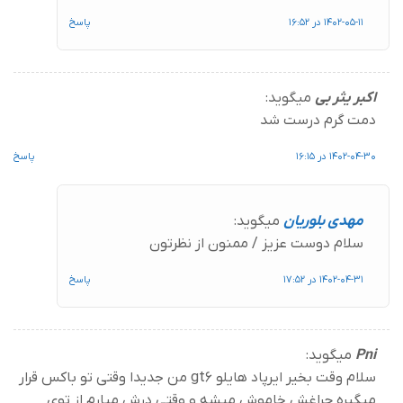
1402-05-11 در 16:52
پاسخ
اکبر یثر بی
میگوید:
دمت گرم درست شد
1402-04-30 در 16:15
پاسخ
مهدی بلوریان
میگوید:
سلام دوست عزیز / ممنون از نظرتون
1402-04-31 در 17:52
پاسخ
Pni
میگوید:
سلام وقت بخیر ایرپاد هایلو gt6 من جدیدا وقتی تو باکس قرار
میگیره چراغش خاموش میشه و وقتی درش میارم از توی