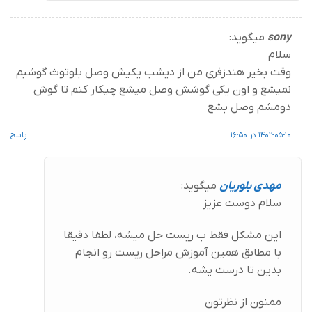
sony
میگوید:
سلام
وقت بخیر هندزفری من از دیشب یکیش وصل بلوتوث گوشبم
نمیشع و اون یکی گوشش وصل میشع چیکار کنم تا گوش
دومشم وصل بشع
1402-05-10 در 16:50
پاسخ
مهدی بلوریان
میگوید:
سلام دوست عزیز
این مشکل فقط ب ریست حل میشه، لطفا دقیقا
با مطابق همین آموزش مراحل ریست رو انجام
بدین تا درست یشه.
ممنون از نظرتون