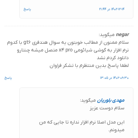
1402-12-14 در 21:44
پاسخ
negar
میگوید:
سلام ممنون از مطالب خوبتون یه سوال هندفری gt6 با کدوم
نرم افزار به گوشی شیائومی x4 pro متصل میشه چنتارو
دانلود کردم نشد
لطفا پاسخ بدین منتظرم با تشکر فراوان
1402-09-30 در 13:05
پاسخ
مهدی بلوریان
میگوید:
سلام دوست عزیز
این مدل اصلا نرم افزار نداره تا جایی که من
میدونم.