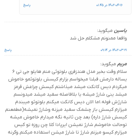
1402-04-16 در 01:45
پاسخ
یاسین
میگوید:
واقعا ممنونم مشکلم حل شد
1402-03-21 در 09:14
پاسخ
مریم
میگوید:
سلام وقت بخیر مدل هندزفری بلوتوثی منم هایلو جی تی ۶
یساله دارمش قبلنا میخواسم بزارم کیسش بلوتوثمو خاموش
میکردم دیس کانکت میشد میذاشتم کیسش چراغش قرمز
میشد ینی شارژ میشه یا بلافاصله سفید میشد میدونسم
شارژش فوله.اما الان دیس کانکت میکنم بلوتوثو میبندم
میزارم کیسش باز چشمک سفید میزنه و‌شارژ نمیشه(مطمعنم
کیسش شارژ داره) بعد چن ثانیه نگه میدارم خاموش میشه
تو‌حالت خاموشم شارژ نمیشن ایرپادا کلا چن روزه تو کیس
میزارم کیسو میزنم شارژ تا شارژ میشن استفاده میکنم.وگرنه