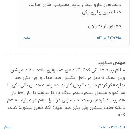
دسترسی هارو بهش بدید، دسترسی های رسانه،
مخاطبین و اون یکی
ممنون از نظرتون
1402-04-15 در 20:22
پاسخ
مهدی
میگوید:
سلام بچه ها یکی کمک کنه من هندزفری باهم جفت میشن
ولی اهنگ تا میزارم داخل یکیش صدا میاد و اون یکی صدا
نداره فکر کردم شاید یکیش کار نمیده واسه همین تکی تکی با
هر کدوم متصل شدم دیدم بلنگو دو تا سالمه تا الان 100 بار
هم ریست کردم درست نشده ولی دوتا را باهم در میارم به هم
دیگه جفت میشن ولی یکی صدا میده اگه کسی میدونه کمک
کنه
1402-04-01 در 10:52
پاسخ