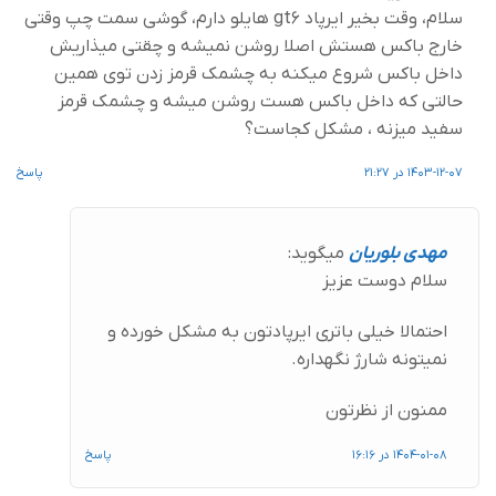
سلام، وقت بخیر ایرپاد gt6 هایلو دارم، گوشی سمت چپ وقتی
خارج باکس هستش اصلا روشن نمیشه و چقتی میذاریش
داخل باکس شروع میکنه به چشمک قرمز زدن توی همین
حالتی که داخل باکس هست روشن میشه و چشمک قرمز
سفید میزنه ، مشکل کجاست؟
1403-12-07 در 21:27
پاسخ
مهدی بلوریان
میگوید:
سلام دوست عزیز
احتمالا خیلی باتری ایرپادتون به مشکل خورده و
نمیتونه شارژ نگهداره.
ممنون از نظرتون
1404-01-08 در 16:16
پاسخ