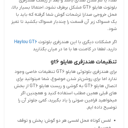
صدا، یا کم شدن صدای باشد و بعد از ریست هندزفری
بلوتوث هایلو GT6 مشکل برطرف نشود، احتمالا بسیار بالا،
محل خروجی صدارا ترشحات گوش شما گرفته که باید با
یک مسواک زبر آن قسمت را چندبار مسواک بکشید تا تمیز
شود.
اگر مشکلات دیگری با این هندزفری بلوتوث
Haylou GT6
دارید، لطفا در کامنت ها با ما در میان بگذارید
تنظیمات هندزفری هایلو gt6
برای هندزفری بلوتوثی هایلو GT6 تنظیمات خاصی وجود
ندارد اما برای روشن‌تر شدن موضوع، شما میتوانید برای
اتصال هایلو GT6 به گوشی و ریست هایلو GT6 از بخش
های قبلی همین مطلب استفاده کنید و همچنین اگر
میخواهید فرامین صوتی را یاد بگیرید، کمی جلوتر آن را
توضیح داده ایم.
لمس کوتاه محل لمسی هر دو گوش: پخش و توقف
موسیقی