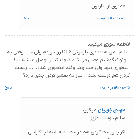
ممنون از نظرتون
1402-10-03 در 00:08
پاسخ
فاطمه سوری
میگوید:
سلام…من هننذفری بلوتوثی GT6 رو خریدم ولی خب وقتی به
بلوتوث گوشیم وصل می کنم تنها یکیش وصل میشه قبلا
اینطوری نبود ولی خب چند وقته اینطوری شده….با ریست
کردن هم درست نشد….نیاز به تعمیر کردن جدی دارد؟
1402-08-25 در 08:36
پاسخ
مهدی بلوریان
میگوید:
سلام دوست عزیز
اگر با ریست کردن هم درست نشه، لطفا با گارانتی