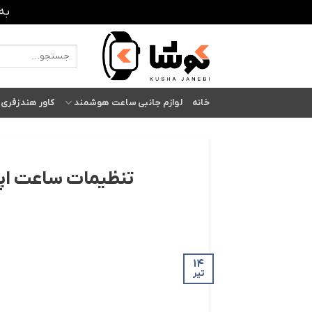
به
Ski
t
جستجو
برای:
conten
خانه
لوازم جانبی ساعت هوشمند
کاور هندزفری 
تنظیمات ساعت اپل واچ سری 7 +
14
تیر