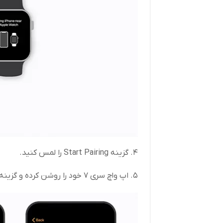
4. گزینه Start Pairing را لمس کنید.
5. اپ واچ سری 7 خود را روشن کرده و گزینه Start Pairing آن را لمس کنید.