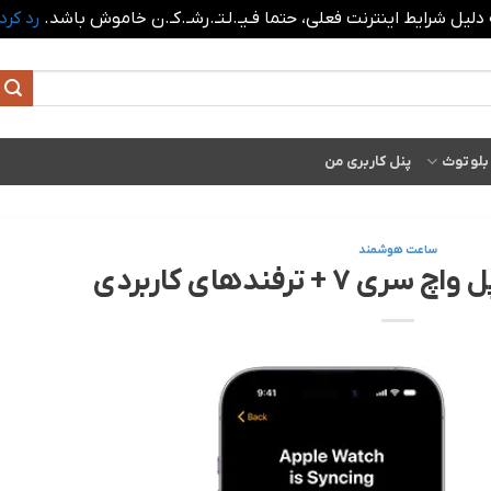
 دلیل شرایط اینترنت فعلی، حتما فـیـ.لـتـ.رشـ.کـ.ن خاموش باشد.
رد کرد
بلوتوث
پنل کاربری من
ساعت هوشمند
 ترفندهای کاربردی