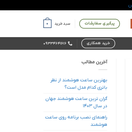
ن
پیگیری سفارشات
0
سبد خرید
خرید همکاری
09334641616
آخرین مطالب
بهترین ساعت هوشمند از نظر
باتری کدام مدل است؟
گران ترین ساعت هوشمند جهان
در سال 1403
راهنمای نصب برنامه روی ساعت
هوشمند