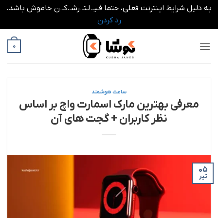
به دلیل شرایط اینترنت فعلی، حتما فـیـ.لـتـ.رشـ.کـ.ن خاموش باشد.
رد کردن
Ski
0
t
conten
ساعت هوشمند
معرفی بهترین مارک اسمارت واچ بر اساس
نظر کاربران + گجت های آن
05
تیر