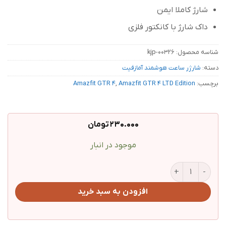
شارژ کاملا ایمن
داک شارژ با کانکتور فلزی
شناسه محصول:
kjp-00326
دسته:
شارژر ساعت هوشمند آمازفیت
برچسب:
Amazfit GTR 4 LTD Edition
,
Amazfit GTR 4
230.000
تومان
موجود در انبار
کابل شارژر ساعت هوشمند Amazfit GTR 4 / 4 LTD Edition عدد
افزودن به سبد خرید