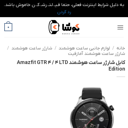
به دلیل شرایط اینترنت فعلی، حتما فـیـ.لـتـ.رشـ.کـ.ن خاموش باشد.
رد کردن
Ski
0
t
conten
خانه
/
لوازم جانبی ساعت هوشمند
/
شارژر ساعت هوشمند
/
شارژر ساعت هوشمند آمازفیت
کابل شارژر ساعت هوشمند Amazfit GTR 4 / 4 LTD
Edition