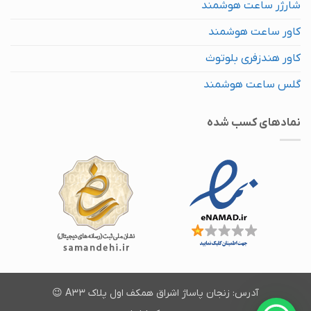
شارژر ساعت هوشمند
کاور ساعت هوشمند
کاور هندزفری بلوتوث
گلس ساعت هوشمند
نماد‌های کسب شده
آدرس: زنجان پاساژ اشراق همکف اول پلاک A33 😉