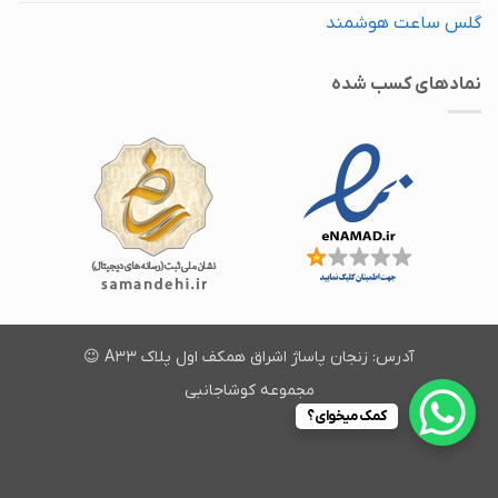
گلس ساعت هوشمند
نماد‌های کسب شده
آدرس: زنجان پاساژ اشراق همکف اول پلاک A33 😉
مجموعه کوشاجانبی
کمک میخوای؟