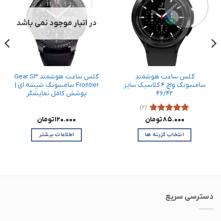
در انبار موجود نمی باشد
گلس ساعت هوشمند
گلس ساعت هوشمند Gear S3
سامسونگ واچ 4 کلاسیک سایز
Frontier سامسونگ شیشه ای |
46/42
پوشش کامل نمایشگر
(2)
نمره
5
از
85.000
تومان
120.000
تومان
5
انتخاب گزینه ها
اطلاعات بیشتر
این
محصول
دارای
انواع
مختلفی
دسترسی سریع
می
باشد.
گزینه