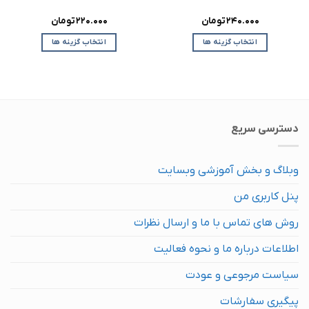
240.000
تومان
220.000
تومان
انتخاب گزینه ها
انتخاب گزینه ها
این
این
محصول
محصول
دارای
دارای
انواع
انواع
مختلفی
مختلفی
دسترسی سریع
می
می
باشد.
باشد.
گزینه
گزینه
وبلاگ و بخش آموزشی وبسایت
ها
ها
ممکن
ممکن
پنل کاربری من
است
است
در
در
روش های تماس با ما و ارسال نظرات
صفحه
صفحه
محصول
محصول
اطلاعات درباره ما و نحوه فعالیت
انتخاب
انتخاب
سیاست مرجوعی و عودت
شوند
شوند
پیگیری سفارشات