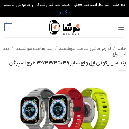
به دلیل شرایط اینترنت فعلی، حتما فـیـ.لـتـ.رشـ.کـ.ن خاموش باشد.
رد کردن
Ski
0
t
conten
خانه
/
لوازم جانبی ساعت هوشمند
/
بند ساعت هوشمند
/
بند
اپل واچ
بند سیلیکونی اپل واچ سایز 42/44/45/49 طرح اسپیگن