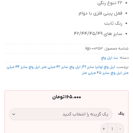
22 تنوع رنگی
قفل پینی فلزی با دوام
رنگ ثابت
سایز های 42/44/45/49
شناسه محصول:
kjp-00353
دسته:
بند اپل واچ
برچسب:
اپل واچ اولترا سایز 49
,
اپل واچ سایز 42 میلی متر
,
اپل واچ سایز 44 میلی
متر
,
اپل واچ سایز 45 میلی متر
165.000
تومان
رنگ
بند سیلیکونی اپل واچ سایز 42/44/45/49 طرح اسپیگن عدد