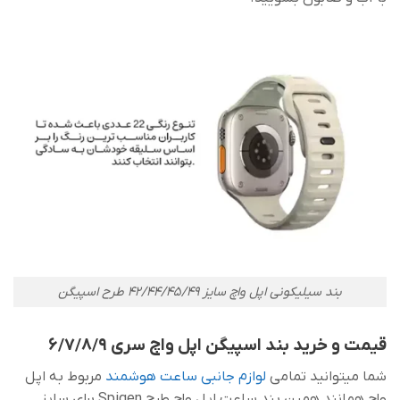
بند سیلیکونی اپل واچ سایز 42/44/45/49 طرح اسپیگن
قیمت و خرید بند اسپیگن اپل واچ سری 6/7/8/9
شما میتوانید تمامی
لوازم جانبی ساعت هوشمند
مربوط به اپل
واچ همانند همین بند ساعت اپل واچ طرح Spigen برای سایز