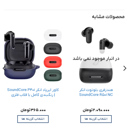
محصولات مشابه
در انبار موجود نمی باشد
هندزفری بلوتوث انکر
کاور ایرپاد انکر SoundCore P40i
SoundCore R50i NC
| رنگبندی کامل با قلاب فلزی
2.090.000
تومان
365.000
تومان
انتخاب گزینه ها
انتخاب گزینه ها
این
این