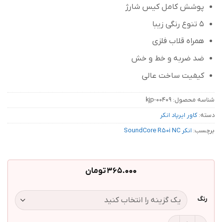
پوشش کامل کیس شارژ
5 تنوع رنگی زیبا
همراه قلاب فلزی
ضد ضربه و خط و خش
کیفیت ساخت عالی
شناسه محصول:
kjp-00409
دسته:
کاور ایرپاد انکر
برچسب:
انکر SoundCore R50i NC
365.000
تومان
رنگ
کاور ایرپاد انکر SoundCore R50i NC | رنگبندی کامل همراه قلاب فلزی عدد