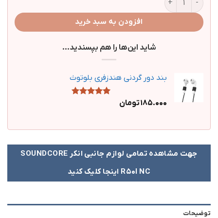
افزودن به سبد خرید
شاید این‌ها را هم بپسندید…
بند دور گردنی هندزفری بلوتوث
185.000
تومان
4
امتیاز
5.00
از 5 امتیاز
مشتری
جهت مشاهده تمامی لوازم جانبی انکر SOUNDCORE
R50I NC اینجا کلیک کنید
توضیحات