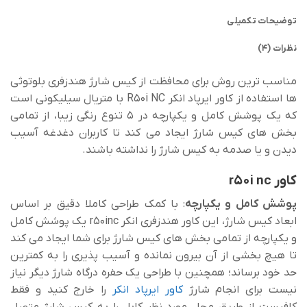
توضیحات تکمیلی
نظرات (4)
مناسب ترین روش برای محافظت از کیس شارژ هندزفری بلوتوثی
ها استفاده از کاور ایرپاد انکر R50i NC با متریال سیلیکونی است
که یک پوشش کامل و یکپارچه در 5 تنوع رنگی زیبا، از تمامی
بخش های کیس شارژ ایجاد می کند تا کاربران دغدغه آسیب
دیدن و یا صدمه به کیس شارژ را نداشته باشند.
کاور r50i nc
پوشش کامل و یکپارچه
: با کمک طراحی کاملا دقیق بر اساس
ابعاد کیس شارژ، این کاور هندزفری انکر r50inc یک پوشش کامل
و یکپارچه از تمامی بخش های کیس شارژ برای شما ایجاد می کند
تا هیچ بخشی از آن بیرون نمانده و آسیب پذیری را به کمترین
حد خود برساند؛ همچنین با طراحی یک حفره درگاه شارژ دیگر نیاز
نیست برای انجام شارژ
کاور ایرپاد انکر
را خارج کنید و فقط