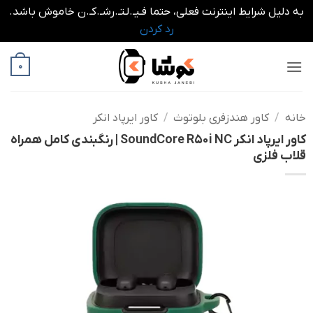
به دلیل شرایط اینترنت فعلی، حتما فـیـ.لـتـ.رشـ.کـ.ن خاموش باشد.
رد کردن
Ski
0
t
conten
خانه
/
کاور هندزفری بلوتوث
/
کاور ایرپاد انکر
کاور ایرپاد انکر SoundCore R50i NC | رنگبندی کامل همراه
قلاب فلزی