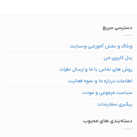
محصول
محصول
دارای
دارای
انواع
انواع
مختلفی
مختلفی
دسترسی سریع
می
می
باشد.
باشد.
گزینه
گزینه
وبلاگ و بخش آموزشی وبسایت
ها
ها
ممکن
ممکن
پنل کاربری من
است
است
در
در
روش های تماس با ما و ارسال نظرات
صفحه
صفحه
محصول
محصول
اطلاعات درباره ما و نحوه فعالیت
انتخاب
انتخاب
سیاست مرجوعی و عودت
شوند
شوند
پیگیری سفارشات
دسته‌بندی های محبوب